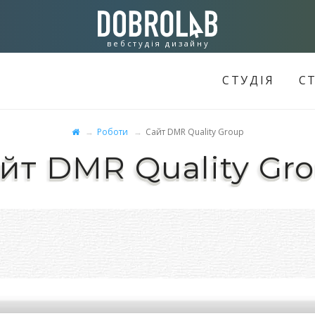
вебстудiя дизайну
СТУДІЯ
С
Роботи
Сайт DMR Quality Group
йт DMR Quality Gr